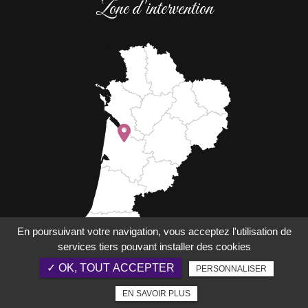
Zone d'intervention
En poursuivant votre navigation, vous acceptez l'utilisation de
services tiers pouvant installer des cookies
✓ OK, TOUT ACCEPTER
PERSONNALISER
rec
Jean Baptiste Seguin
EN SAVOIR PLUS
33290
Parempuyre